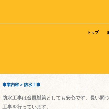
内
容
を
ス
トップ
キ
ッ
プ
事業内容
>
防水工事
防水工事は台風対策としても安心です。長い間
工事を行っています。