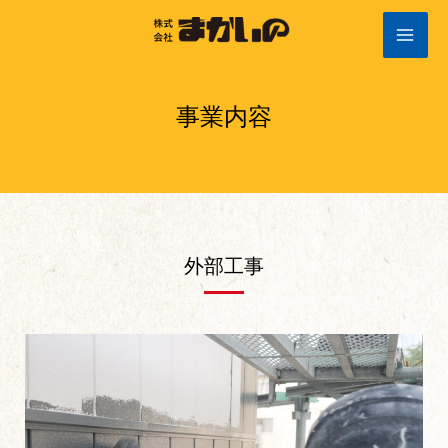
内
容
を
ス
事業内容
キ
ッ
プ
外部工事